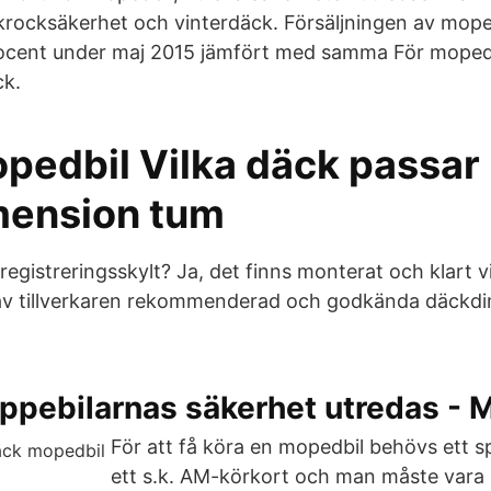
krocksäkerhet och vinterdäck. Försäljningen av mope
ocent under maj 2015 jämfört med samma För mopedbi
ck.
pedbil Vilka däck passar
ension tum
egistreringsskylt? Ja, det finns monterat och klart v
e av tillverkaren rekommenderad och godkända däckdim
pebilarnas säkerhet utredas - M
För att få köra en mopedbil behövs ett sp
ett s.k. AM-körkort och man måste vara 