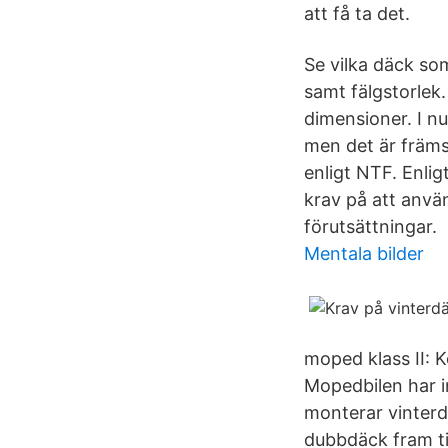
att få ta det.
Se vilka däck so
samt fälgstorlek
dimensioner. I nu
men det är främs
enligt NTF. Enli
krav på att anvä
förutsättningar.
Mentala bilder
moped klass II: 
Mopedbilen har i
monterar vinterdä
dubbdäck fram til