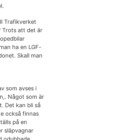
l.
l Trafikverket
Trots att det är
mopedbilar
 man ha en LGF-
donet. Skall man
av som avses i
an,. Något som är
t. Det kan bli så
te också finnas
tälls på en
er släpvagnar
med odubbade