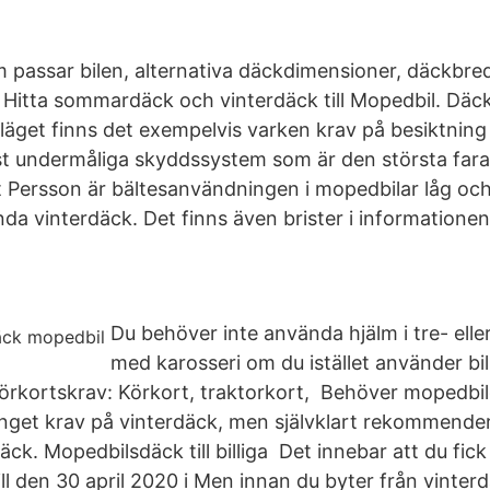
m passar bilen, alternativa däckdimensioner, däckbred
. Hitta sommardäck och vinterdäck till Mopedbil. Däck
läget finns det exempelvis varken krav på besiktning 
t undermåliga skyddssystem som är den största faran
gt Persson är bältesanvändningen i mopedbilar låg och
nda vinterdäck. Det finns även brister i information
Du behöver inte använda hjälm i tre- elle
med karosseri om du istället använder bil
Körkortskrav: Körkort, traktorkort, Behöver mopedbi
nget krav på vinterdäck, men självklart rekommendera
ck. Mopedbilsdäck till billiga Det innebar att du fic
l den 30 april 2020 i Men innan du byter från vinterdä