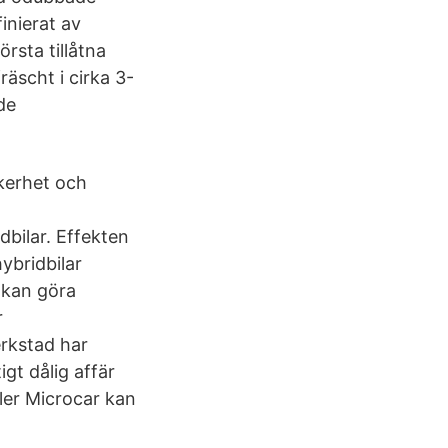
inierat av
rsta tillåtna
äscht i cirka 3-
de
kerhet och
dbilar. Effekten
ybridbilar
 kan göra
r
erkstad har
igt dålig affär
ler Microcar kan