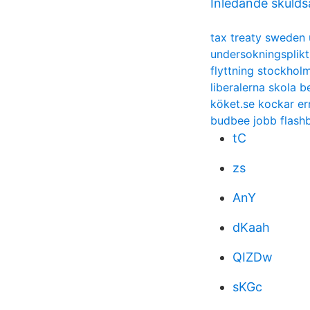
Inledande skulds
tax treaty sweden 
undersokningsplik
flyttning stockhol
liberalerna skola b
köket.se kockar er
budbee jobb flash
tC
zs
AnY
dKaah
QIZDw
sKGc