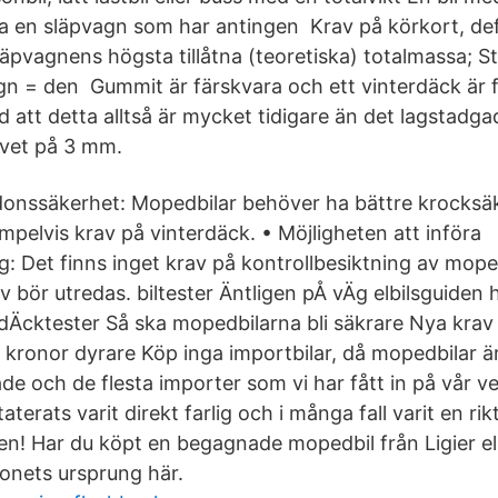
ra en släpvagn som har antingen Krav på körkort, def
äpvagnens högsta tillåtna (teoretiska) totalmassa; Stö
n = den Gummit är färskvara och ett vinterdäck är fr
d att detta alltså är mycket tidigare än det lagstadga
vet på 3 mm.
donssäkerhet: Mopedbilar behöver ha bättre krocksä
mpelvis krav på vinterdäck. • Möjligheten att införa
g: Det finns inget krav på kontrollbesiktning av mope
v bör utredas. biltester Äntligen pÅ vÄg elbilsguiden h
dÄcktester Så ska mopedbilarna bli säkrare Nya krav
kronor dyrare Köp inga importbilar, då mopedbilar ä
de och de flesta importer som vi har fått in på vår v
erats varit direkt farlig och i många fall varit en rikt
en! Har du köpt en begagnade mopedbil från Ligier el
donets ursprung här.