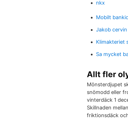
nkx
Mobilt banki
Jakob cervin
Klimakteriet
Sa mycket ba
Allt fler 
Mönsterdjupet ska
snömodd eller fr
vinterdäck 1 decem
Skillnaden mella
friktionsdäck oc