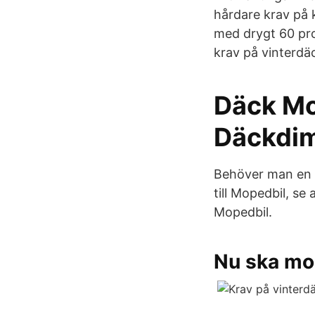
hårdare krav på 
med drygt 60 pr
krav på vinterdä
Däck Mo
Däckdim
Behöver man en r
till Mopedbil, s
Mopedbil.
Nu ska mop