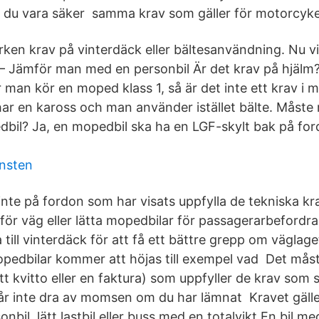
du vara säker samma krav som gäller för motorcyke
ken krav på vinterdäck eller bältesanvändning. Nu vil
 – Jämför man med en personbil Är det krav på hjälm? 
 man kör en moped klass 1, så är det inte ett krav i 
ar en kaross och man använder istället bälte. Måste
dbil? Ja, en mopedbil ska ha en LGF-skylt bak på for
insten
inte på fordon som har visats uppfylla de tekniska kr
r för väg eller lätta mopedbilar för passagerarbefordr
a till vinterdäck för att få ett bättre grepp om väglage
opedbilar kommer att höjas till exempel vad Det mås
ett kvitto eller en faktura) som uppfyller de krav som s
 får inte dra av momsen om du har lämnat Kravet gäll
nbil, lätt lastbil eller buss med en totalvikt En bil 