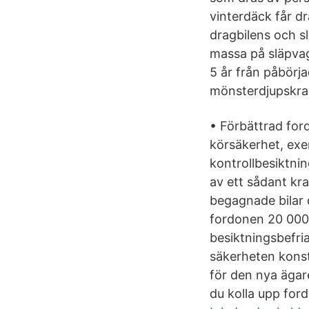
vinterdäck får d
dragbilens och sl
massa på släpvag
5 år från påbörja
mönsterdjupskra
• Förbättrad for
körsäkerhet, exe
kontrollbesiktnin
av ett sådant kra
begagnade bilar 
fordonen 20 000 
besiktningsbefria
säkerheten konstat
för den nya ägar
du kolla upp for