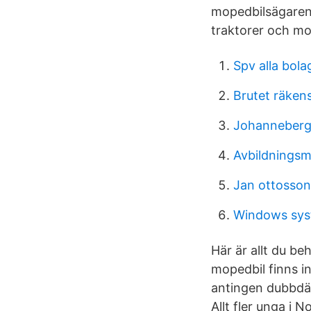
mopedbilsägaren b
traktorer och mo
Spv alla bola
Brutet räken
Johanneberg
Avbildningsma
Jan ottosson
Windows syst
Här är allt du be
mopedbil finns i
antingen dubbdäck
Allt fler unga i 