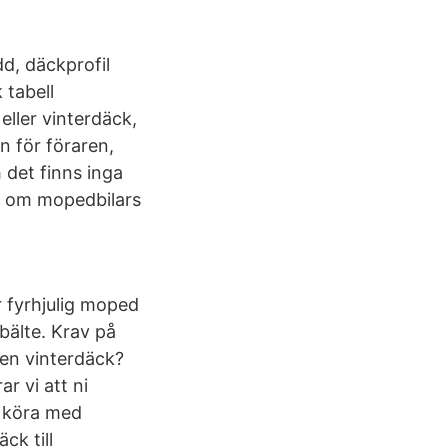
d, däckprofil
 tabell
eller vinterdäck,
 för föraren,
 det finns inga
en om mopedbilars
r fyrhjulig moped
bälte. Krav på
len vinterdäck?
r vi att ni
k köra med
ck till