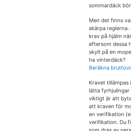
sommardäck bör 
Men det finns var
skärpa reglerna.
krav på hjälm när
eftersom dessa h
skylt på en mope
ha vinterdäck?
Beräkna bruttov
Kravet tillämpas 
lätta fyrhjulinga
viktigt är att byt
att kraven för m
en verifikation (
verifikation. Du
som dras av perso