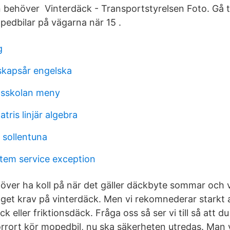
ehöver Vinterdäck - Transportstyrelsen Foto. Gå till.
pedbilar på vägarna när 15 .
g
skapsår engelska
sskolan meny
tris linjär algebra
 sollentuna
em service exception
höver ha koll på när det gäller däckbyte sommar och v
nget krav på vinterdäck. Men vi rekomnederar starkt 
 eller friktionsdäck. Fråga oss så ser vi till så att d
Norrort kör mopedbil, nu ska säkerheten utredas. Man v