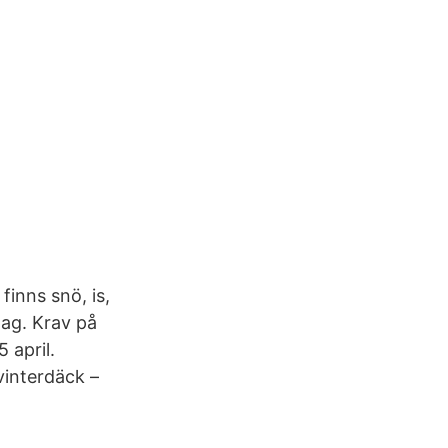
finns snö, is,
lag. Krav på
 april.
vinterdäck –