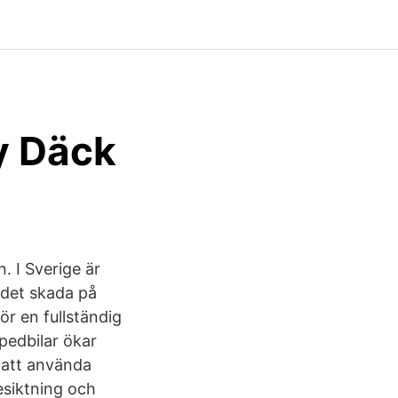
y Däck
. I Sverige är
 det skada på
r en fullständig
pedbilar ökar
l att använda
esiktning och