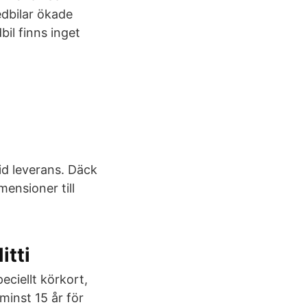
dbilar ökade
l finns inget
id leverans. Däck
ensioner till
itti
eciellt körkort,
minst 15 år för