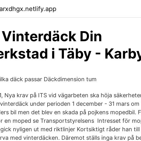
arxdhgx.netlify.app
 Vinterdäck Din
rkstad i Täby - Karb
ilka däck passar Däckdimension tum
, Nya krav på ITS vid vägarbeten ska höja säkerheten
a vinterdäck under perioden 1 december - 31 mars om
ers bil men det blev en skada på pojkens mopedbil. Fö
för en moped se Transportstyrelsens Intresset för mo
gick nyligen ut med riktlinjer Kortsiktigt råder han til
larva med vinterdäcken. Däremot ställs inga krav på b