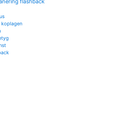
anering flashback
us
t koplagen
m
etyg
nst
back