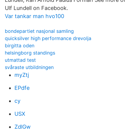
Ulf Lundell on Facebook.
Var tankar man hvo100
bondepartiet nasjonal samling
quicksilver high performance drevolja
birgitta oden
helsingborg standings
utmattad test
svåraste utbildningen
myZtj
EPdfe
cy
USX
ZdlGw