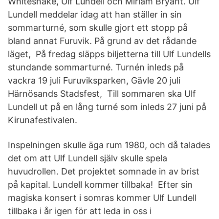
Whitesnake, Ulf Lundell och Miriam Bryant. Ulf
Lundell meddelar idag att han ställer in sin
sommarturné, som skulle gjort ett stopp på
bland annat Furuvik. På grund av det rådande
läget, På fredag släpps biljetterna till Ulf Lundells
stundande sommarturné. Turnén inleds på
vackra 19 juli Furuviksparken, Gävle 20 juli
Härnösands Stadsfest, Till sommaren ska Ulf
Lundell ut på en lång turné som inleds 27 juni på
Kirunafestivalen.
Inspelningen skulle äga rum 1980, och då talades
det om att Ulf Lundell själv skulle spela
huvudrollen. Det projektet somnade in av brist
på kapital. Lundell kommer tillbaka! ️ Efter sin
magiska konsert i somras kommer Ulf Lundell
tillbaka i år igen för att leda in oss i