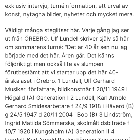
exklusiv intervju, turnéinformation, ett urval av
konst, nytagna bilder, nyheter och mycket mera.
Väldigt många steglitser här. Varje gång jag ser
ut från ÖREBRO. Ulf Lundell skriver själv så här
om sommarens turné: "Det är 40 år sen nu jag
började med det här. Åren går. Det känns
följdriktigt men också lite av slumpen
förutbestämt att vi startar upp det här 40-
årskalaset i Örebro. 1 Lundell, Ulf Gerhard
Musiker, författare, bildkonstnär f 20/11 1949 i
Högalid (A) Generation I 2 Lundell, Karl Arnold
Gerhard Smidesarbetare f 24/9 1918 i Häverö (B)
g 24/5 1947 d 20/11 2004 i Boo (B) 3 Lindström,
Ingrid Matilda Sömmerska, skolmåltidsbiträde f
10/7 1920 i Kungsholm (A) Generation II 4
Lundell, Karl Arnold Paulus Förman See more of