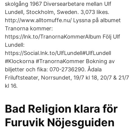
skolgång 1967 Diversearbetare mellan Ulf
Lundell, Stockholm, Sweden. 3,073 likes.
http://www.alltomuffe.nu/ Lyssna på albumet
Tranorna kommer:
https://lnk.to/TranornaKommerAlbum Följ Ulf
Lundell:
https://Social.lnk.to/UlfLundell#UlfLundell
#Klockorna #TranornaKommer Bokning av
biljetter och fika: 070-2736290. Ådala
Friluftsteater, Norrsundet, 19/7 kl 18, 20/7 & 21/7
kl 16.
Bad Religion klara för
Furuvik Nöjesguiden